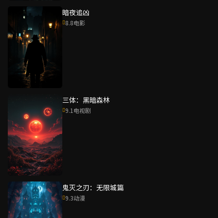
暗夜追凶
8.8
电影
三体：黑暗森林
9.1
电视剧
鬼灭之刃：无限城篇
9.3
动漫