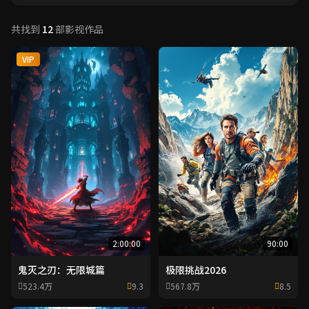
共找到
12
部影视作品
VIP
2:00:00
90:00
鬼灭之刃：无限城篇
极限挑战2026
523.4万
9.3
567.8万
8.5