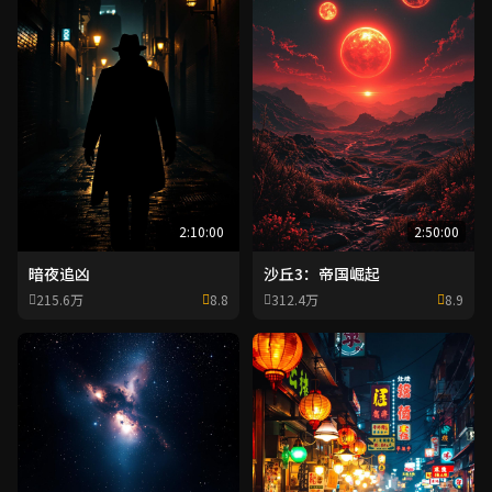
2:10:00
2:50:00
暗夜追凶
沙丘3：帝国崛起
215.6万
8.8
312.4万
8.9