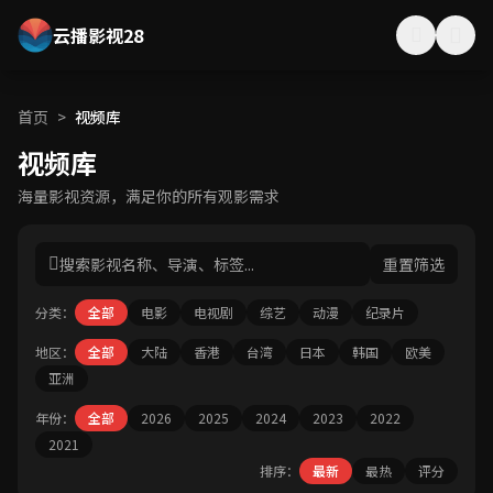
云播影视28
首页
>
视频库
视频库
海量影视资源，满足你的所有观影需求
重置筛选
分类：
全部
电影
电视剧
综艺
动漫
纪录片
地区：
全部
大陆
香港
台湾
日本
韩国
欧美
亚洲
年份：
全部
2026
2025
2024
2023
2022
2021
排序：
最新
最热
评分